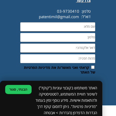
צרו קשר
טלפון: 03-9730410
דוא"ל:
patentimil@gmail.com
האתר משתמש בקובצי עוגיות ("קוקיז")
הבנתי, סגור
לשיפור חוויית המשתמש, לסטטיסטיקה
©
ולהתאמות אישיות. מידע נוסף זמין בעמוד
"מדיניות פרטיות". ניתן לחסום קוקיז דרך
מפת האתר
•
הצהרת נגישות
•
מדיניות פרטיות
הגדרות הדפדפן (הגדרות > אבטחה