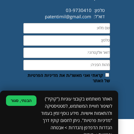
טלפון: 03-9730410
דוא"ל:
patentimil@gmail.com
האתר משתמש בקובצי עוגיות ("קוקיז")
הבנתי, סגור
לשיפור חוויית המשתמש, לסטטיסטיקה
©
ולהתאמות אישיות. מידע נוסף זמין בעמוד
"מדיניות פרטיות". ניתן לחסום קוקיז דרך
מפת האתר
•
הצהרת נגישות
•
מדיניות פרטיות
הגדרות הדפדפן (הגדרות > אבטחה
הקמת אתרים