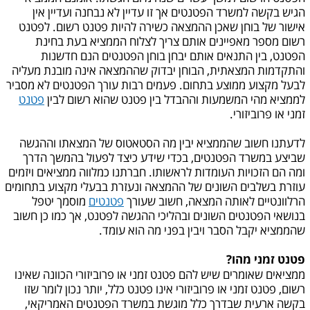
הגיש בקשה למשרד הפטנטים אך זו עדיין לא נבחנה ועדיין אין
אישור של בוחן שאכן ההמצאה כשירה להיות פטנט רשום. לפטנט
רשום מספר מאפיינים אותם צריך לצלוח הממציא בעת בחינת
הפטנט, בין התנאים אותם יבחן בוחן הפטנטים הנם חדשנות
והתקדמות המצאתית, הבוחן יבדוק שההמצאה אינה מובנת מעליה
לבעל מקצוע ממוצע בתחום. פעמים רבות עורך הפטנטים לא מסביר
לממציא מהי המשמעות וההבדל בין פטנט שהוא רשום לבין
פטנט
זמני או פרוביזורי.
לדעתנו חשוב שהממציא יבין מה הסטאטוס של המצאתו וההגשה
שביצע במשרד הפטנטים, בכדי שידע כיצד לפעול בהמשך הדרך
ומה הם הזכויות העומדות לראשותו. חברתנו כמלווה ממציאים ויזמים
עוזרת בשלבים השונים של ההמצאה ונעזרת בבעלי מקצוע בתחומים
הרלוונטיים לאותה המצאה, חשוב שעורך
פטנטים
מוסמך יטפל
בנושאי הפטנטים השונים ובהליכי ההגשה לפטנט, אך כמו כן חשוב
שהממציא יקבל הסבר ויבין בפני מה הוא עומד.
פטנט זמני מהו?
ממציאים שאומרים שיש להם פטנט זמני או פרוביזורי הכוונה שאינו
רשום, פטנט זמני או פרוביזורי אינו פטנט כלל, יותר נכון לומר שזו
בקשה ארעית שבדרך כלל מוגשת במשרד הפטנטים האמריקאי,