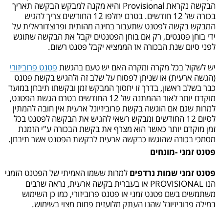
הבקשה נקראת Provisional והיא מקנה למבקש הבקשה תאריך
בכורה של 12 חודשים. בטרם יחלפו 12 החודשים צריך להגיש
המבקש בקשה לפטנט שתעבור בחינה מהותית ופרוצדוראלית על
ידי בוחן פטנטים, רק אם בוחן הפטנטים יקבל את הבקשה שתוגש
לפני סיום שנת הבכורה אז הממציא יקבל פטנט רשום.
יש לשקול בכל מקרה ומקרה האם יש טעם בהגשת
פטנט פרוביזורי
(הגשה ארעית) או שניתן לפסוח על שלב זה ולהגיש בקשת פטנט
כבר בשלב ראשון, בדרך זו יחסוך המבקש זמן ובקשתו תיבחן במועד
מוקדם יותר לאור ההמתנה של 12 החודשים בטרם הגשת הפטנט,
למרות שגם אם הוגשה בקשת פרוביזיונל ארעית אין חובה להמתין
לסיום 12 החודשים ומבקש רשאי להגיש את הבקשה לפטנט בכל
זמן מוקדם יותר כאשר הוא מצרף את בקשת הבכורה ע"י הזמנת
מסמכי בכורה שהוגשו כבקשה ארעית לבקשת הפטנט אשר תיבחן.
פטנט זמני -מונחים
פטנט זמני
שמות נרדפים
למרות ששמו האמיתי של הפטנט הזמני
הנו PROVISIONAL או בעברית בקשה ארעית, נראה שרבים
משתמשים בשם פטנט זמני או פטנט פרוביזורי, כמו כן השימוש
במילה פרוביזיונל שהנו העתק מלועזית פחות מצוי בשימוש.