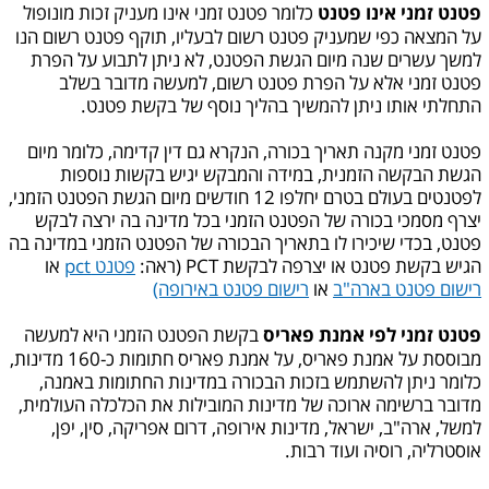
פטנט זמני אינו פטנט
כלומר פטנט זמני אינו מעניק זכות מונופול
על המצאה כפי שמעניק פטנט רשום לבעליו, תוקף פטנט רשום הנו
למשך עשרים שנה מיום הגשת הפטנט, לא ניתן לתבוע על הפרת
פטנט זמני אלא על הפרת פטנט רשום, למעשה מדובר בשלב
התחלתי אותו ניתן להמשיך בהליך נוסף של בקשת פטנט.
פטנט זמני מקנה תאריך בכורה, הנקרא גם דין קדימה, כלומר מיום
הגשת הבקשה הזמנית, במידה והמבקש יגיש בקשות נוספות
לפטנטים בעולם בטרם יחלפו 12 חודשים מיום הגשת הפטנט הזמני,
יצרף מסמכי בכורה של הפטנט הזמני בכל מדינה בה ירצה לבקש
פטנט, בכדי שיכירו לו בתאריך הבכורה של הפטנט הזמני במדינה בה
הגיש בקשת פטנט או יצרפה לבקשת PCT (ראה:
פטנט pct
או
רישום פטנט בארה"ב
או
רישום פטנט באירופה)
פטנט זמני לפי אמנת פאריס
בקשת הפטנט הזמני היא למעשה
מבוססת על אמנת פאריס, על אמנת פאריס חתומות כ-160 מדינות,
כלומר ניתן להשתמש בזכות הבכורה במדינות החתומות באמנה,
מדובר ברשימה ארוכה של מדינות המובילות את הכלכלה העולמית,
למשל, ארה"ב, ישראל, מדינות אירופה, דרום אפריקה, סין, יפן,
אוסטרליה, רוסיה ועוד רבות.