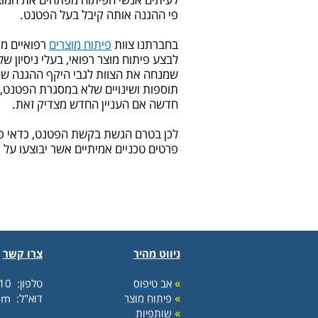
לעיתים אנשי הפיתוח מפתחים את המוצר
פי ההגנה אותה קיבל בעל הפטנט.
בחברתנו צוות
פיתוח מוצרים
רפואיים מת
לבצע פיתוח מוצר רפואי, בעלי ניסיון ש
שמנחה את הצוות לגבי היקף ההגנה שה
תוספות ושינויים שלא במסגרת הפטנט,
חדשה אם העניין החדש מצדיק זאת.
לכן בטרם הגשת בקשת הפטנט, כדאי פע
פרטים טכניים אמיתיים אשר יבוצעו על י
ניווט מהיר
צרו קשר
»
אב טיפוס
טלפון: 03-9730410
»
פיתוח מוצר
דוא"ל:
om
»
שותפיות