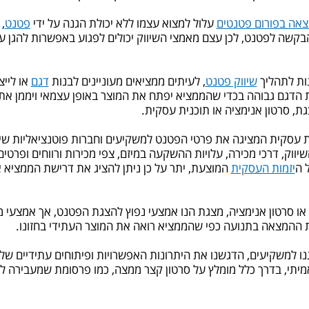
אה בפורום פטנטים
עלול למצוא עצמו ללא יכולת הגנה על ידי
פטנט
,
קשה לפטנט, לכן עצם מאמצי השיווק יכולים לפגוע באפשרות להגן על 
נות לתהליך
שיווק פטנט
, לעיתים ממציאים מעוניינים לבנות
דגם
או לייצ
ת הדגם גבוהה בכדי שהממציא יפתח את המוצר באופן עצמאי ויממן את
ת, סרטון אנימציה או תוכנית עסקית.
ית עסקית המציגה את פרטי הפטנט למשקיעים וחברות פוטנציאליות שי
ווק, דרכי מכירה, עלויות ההשקעה במיזם, צפי מכירות ורווחים ופרטים 
 ה
יזמות העסקית
המוצעת, יתר על כן ניתן להציג את דרישת הממציא 
או סרטון אנימציה, מצגת הנו אמצעי נפוץ להצגת הפטנט, אך אמצעי משכ
גת ההמצאה בתנועה כפי שהממציא רואה את המוצר העתידי בחזונו.
נו למשקיעים, הדגשנו את היתרונות האפשרויות ופיתוחים עתידיים 
מיתי, בדרך כלל מומלץ על סרטון קצר ממצה, כמו פרסומת שמעבירה 